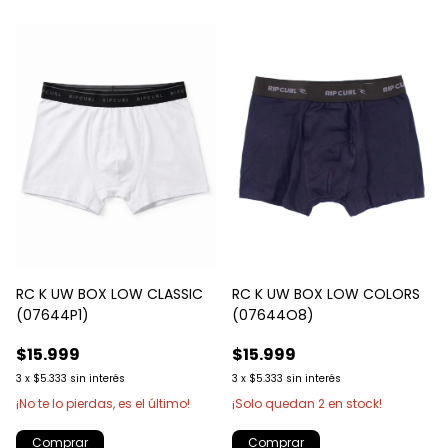
RC K UW BOX LOW CLASSIC
RC K UW BOX LOW COLORS
(07644P1)
(07644O8)
$15.999
$15.999
3
x
$5.333
sin interés
3
x
$5.333
sin interés
¡No te lo pierdas, es el último!
¡Solo quedan
2
en stock!
Comprar
Comprar