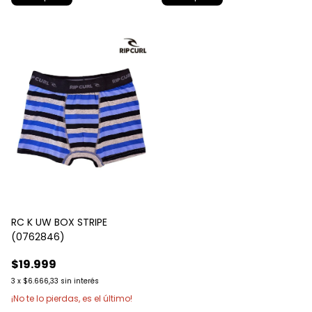
RC K UW BOX STRIPE
(0762846)
$19.999
3
x
$6.666,33
sin interés
¡No te lo pierdas, es el último!