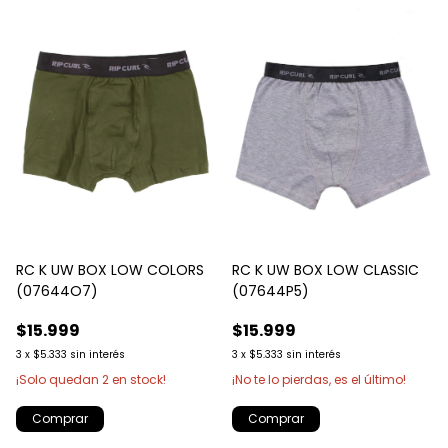
RC K UW BOX LOW COLORS
RC K UW BOX LOW CLASSIC
(07644O7)
(07644P5)
$15.999
$15.999
3
x
$5.333
sin interés
3
x
$5.333
sin interés
¡Solo quedan
2
en stock!
¡No te lo pierdas, es el último!
Comprar
Comprar