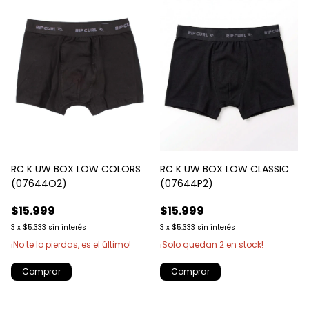
RC K UW BOX LOW COLORS
RC K UW BOX LOW CLASSIC
(07644O2)
(07644P2)
$15.999
$15.999
3
x
$5.333
sin interés
3
x
$5.333
sin interés
¡No te lo pierdas, es el último!
¡Solo quedan
2
en stock!
Comprar
Comprar