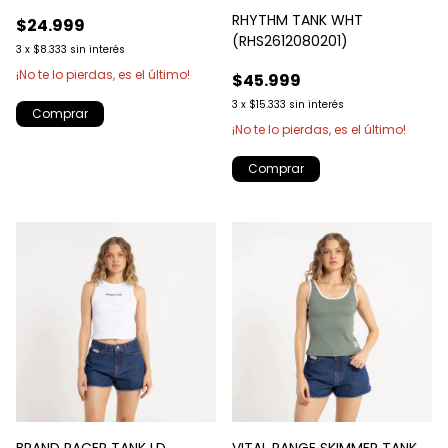
RHYTHM TANK WHT
$24.999
(RHS2612080201)
3
x
$8.333
sin interés
¡No te lo pierdas, es el último!
$45.999
3
x
$15.333
sin interés
Comprar
¡No te lo pierdas, es el último!
Comprar