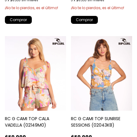
3
x
$8.333
sin interés
3
x
$8.333
sin interés
¡No te lo pierdas, es el último!
¡No te lo pierdas, es el último!
Comprar
Comprar
RC G CAMI TOP CALA
RC G CAMI TOP SUNRISE
VADELLA (02149M0)
SESSIONS (02043K8)