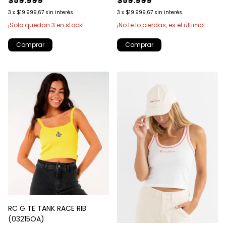
$59.999
$59.999
3
x
$19.999,67
sin interés
3
x
$19.999,67
sin interés
¡Solo quedan
3
en stock!
¡No te lo pierdas, es el último!
Comprar
Comprar
RC G TE TANK RACE RIB
(03215OA)