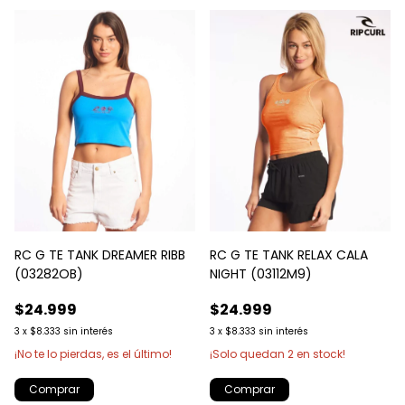
RC G TE TANK DREAMER RIBB
RC G TE TANK RELAX CALA
(03282OB)
NIGHT (03112M9)
$24.999
$24.999
3
x
$8.333
sin interés
3
x
$8.333
sin interés
¡No te lo pierdas, es el último!
¡Solo quedan
2
en stock!
Comprar
Comprar