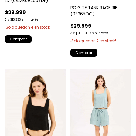
LD (04MRUA2607DF)
RC G TE TANK RACE RIB
$39.999
(03265OO)
3
x
$13.333
sin interés
$29.999
¡Solo quedan
4
en stock!
3
x
$9.999,67
sin interés
Comprar
¡Solo quedan
2
en stock!
Comprar