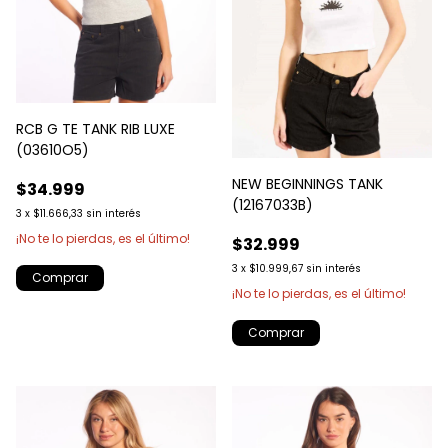
RCB G TE TANK RIB LUXE
(03610O5)
NEW BEGINNINGS TANK
$34.999
(12167033B)
3
x
$11.666,33
sin interés
¡No te lo pierdas, es el último!
$32.999
3
x
$10.999,67
sin interés
Comprar
¡No te lo pierdas, es el último!
Comprar