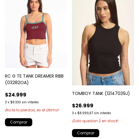
RC G TE TANK DREAMER RIBB
(03282OA)
TOMBOY TANK (12147039J)
$24.999
3
x
$8.333
sin interés
$26.999
¡No te lo pierdas, es el último!
3
x
$8.999,67
sin interés
¡Solo quedan
2
en stock!
Comprar
Comprar