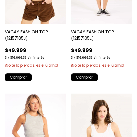
VACAY FASHION TOP
VACAY FASHION TOP
(12157105J)
(12157105E)
$49.999
$49.999
3
x
$16.666,33
sin interés
3
x
$16.666,33
sin interés
¡No te lo pierdas, es el último!
¡No te lo pierdas, es el último!
Comprar
Comprar