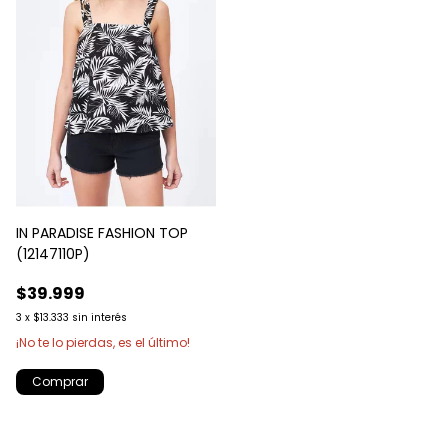
IN PARADISE FASHION TOP
(12147110P)
$39.999
3
x
$13.333
sin interés
¡No te lo pierdas, es el último!
Comprar