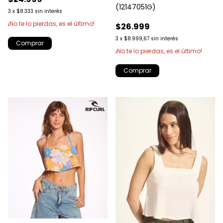
(12147051G)
3
x
$8.333
sin interés
¡No te lo pierdas, es el último!
$26.999
3
x
$8.999,67
sin interés
Comprar
¡No te lo pierdas, es el último!
Comprar