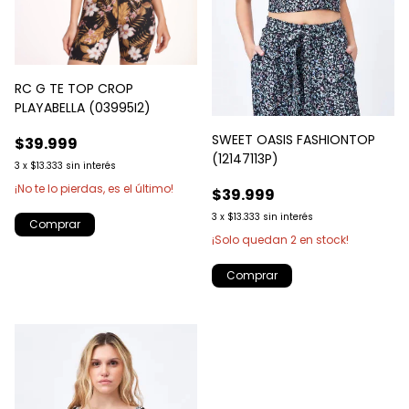
RC G TE TOP CROP
PLAYABELLA (03995I2)
SWEET OASIS FASHIONTOP
$39.999
(12147113P)
3
x
$13.333
sin interés
¡No te lo pierdas, es el último!
$39.999
3
x
$13.333
sin interés
Comprar
¡Solo quedan
2
en stock!
Comprar