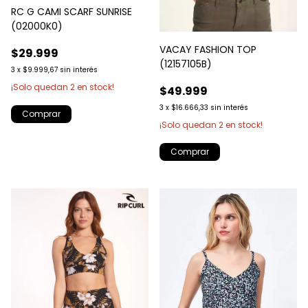
RC G CAMI SCARF SUNRISE
(02000K0)
VACAY FASHION TOP
$29.999
(12157105B)
3
x
$9.999,67
sin interés
¡Solo quedan
2
en stock!
$49.999
3
x
$16.666,33
sin interés
Comprar
¡Solo quedan
2
en stock!
Comprar