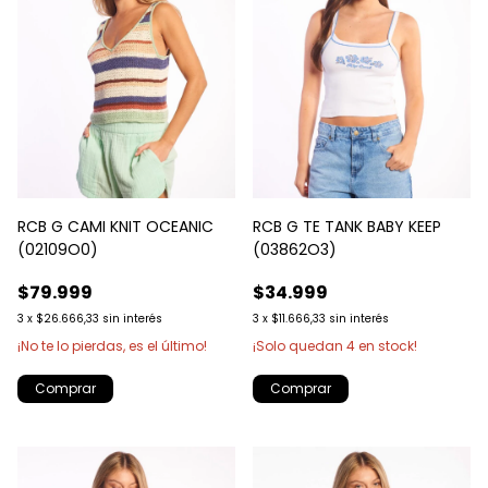
RCB G CAMI KNIT OCEANIC
RCB G TE TANK BABY KEEP
(02109O0)
(03862O3)
$79.999
$34.999
3
x
$26.666,33
sin interés
3
x
$11.666,33
sin interés
¡No te lo pierdas, es el último!
¡Solo quedan
4
en stock!
Comprar
Comprar