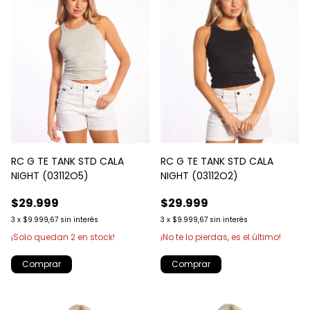
RC G TE TANK STD CALA
RC G TE TANK STD CALA
NIGHT (03112O5)
NIGHT (03112O2)
$29.999
$29.999
3
x
$9.999,67
sin interés
3
x
$9.999,67
sin interés
¡Solo quedan
2
en stock!
¡No te lo pierdas, es el último!
Comprar
Comprar