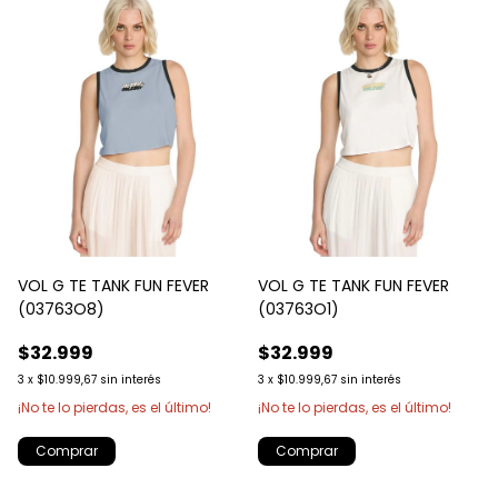
VOL G TE TANK FUN FEVER
VOL G TE TANK FUN FEVER
(03763O8)
(03763O1)
$32.999
$32.999
3
x
$10.999,67
sin interés
3
x
$10.999,67
sin interés
¡No te lo pierdas, es el último!
¡No te lo pierdas, es el último!
Comprar
Comprar