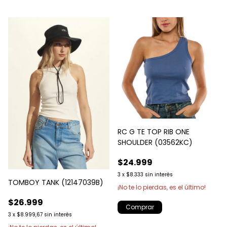
RC G TE TOP RIB ONE
SHOULDER (03562KC)
$24.999
3
x
$8.333
sin interés
TOMBOY TANK (12147039B)
¡No te lo pierdas, es el último!
$26.999
Comprar
3
x
$8.999,67
sin interés