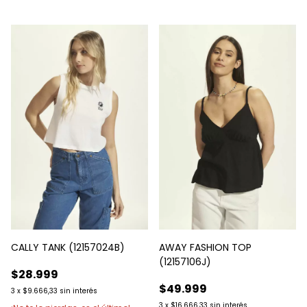
AWAY FASHION TOP
CALLY TANK (12157024B)
(12157106J)
$28.999
$49.999
3
x
$9.666,33
sin interés
3
x
$16.666,33
sin interés