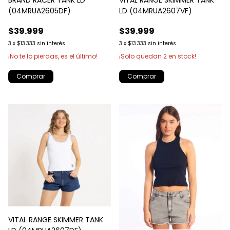
BRAND RACER TANK LD
VITAL RANGE SKIMMER TANK
(04MRUA2605DF)
LD (04MRUA2607VF)
$39.999
$39.999
3
x
$13.333
sin interés
3
x
$13.333
sin interés
¡No te lo pierdas, es el último!
¡Solo quedan
2
en stock!
Comprar
Comprar
VITAL RANGE SKIMMER TANK