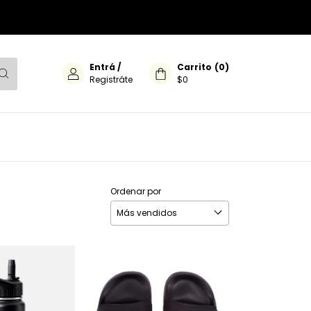
Entrá
/
Carrito
(
0
)
Registráte
$0
Ordenar por