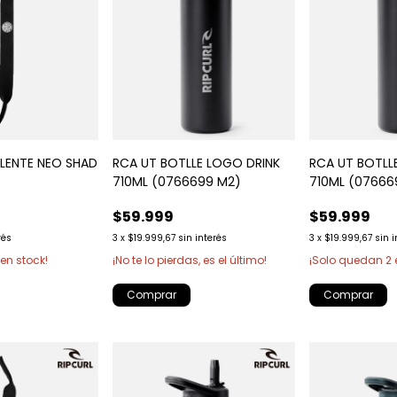
 LENTE NEO SHAD
RCA UT BOTLLE LOGO DRINK
RCA UT BOTLL
710ML (0766699 M2)
710ML (07666
$59.999
$59.999
rés
3
x
$19.999,67
sin interés
3
x
$19.999,67
sin 
en stock!
¡No te lo pierdas, es el último!
¡Solo quedan
2