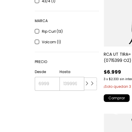
43/4 (1)
MARCA
Rip Curl (13)
Volcom (1)
RCA UT TIRA=
(0715399 O2)
PRECIO
$6.999
Desde
Hasta
3
x
$2.333
sin inte
¡Solo quedan
3