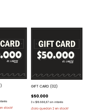
3)
GIFT CARD (02)
$50.000
nterés
3
x
$16.666,67
sin interés
en stock!
¡Solo quedan
2
en stock!