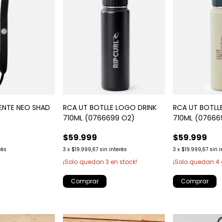
LENTE NEO SHAD
RCA UT BOTLLE LOGO DRINK
RCA UT BOTLL
710ML (0766699 O2)
710ML (07666
$59.999
$59.999
rés
3
x
$19.999,67
sin interés
3
x
$19.999,67
sin 
¡Solo quedan
3
en stock!
¡Solo quedan
4