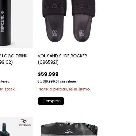
E LOGO DRINK
VOL SAND SLIDE ROCKER
99 02)
(0965921)
$59.999
interés
3
x
$19.999,67
sin interés
en stock!
¡No te lo pierdas, es el último!
Comprar