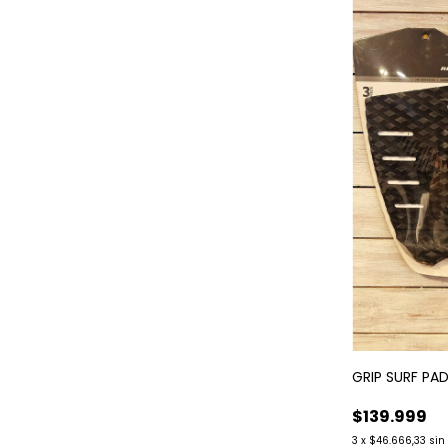
GRIP SURF PA
$139.999
3
x
$46.666,33
sin