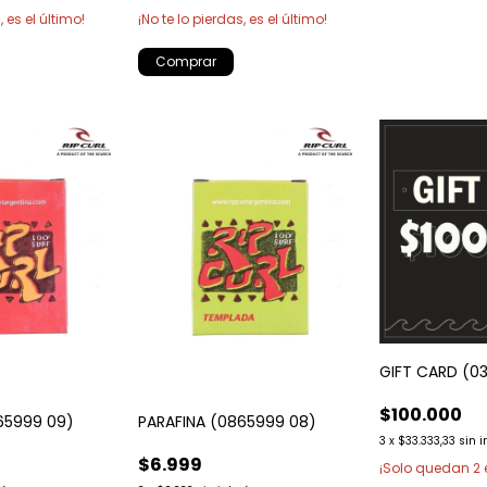
, es el último!
¡No te lo pierdas, es el último!
GIFT CARD (0
$100.000
65999 09)
PARAFINA (0865999 08)
3
x
$33.333,33
sin i
$6.999
¡Solo quedan
2