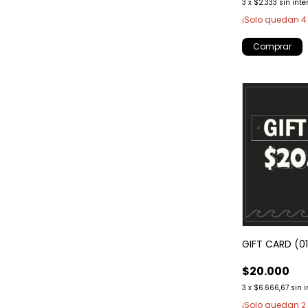
3
x
$2.333
sin inte
¡Solo quedan
4
GIFT CARD (0
$20.000
3
x
$6.666,67
sin 
¡Solo quedan
2