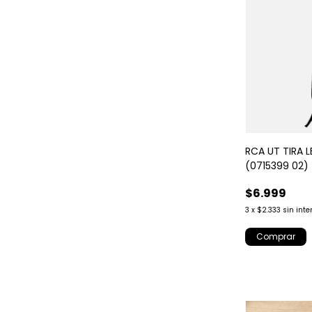
RCA UT TIRA 
(0715399 02)
$6.999
3
x
$2.333
sin inte