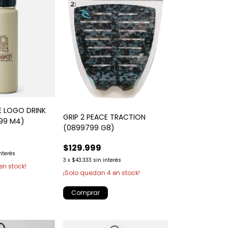
E LOGO DRINK
GRIP 2 PEACE TRACTION
99 M4)
(0899799 G8)
$129.999
interés
3
x
$43.333
sin interés
en stock!
¡Solo quedan
4
en stock!