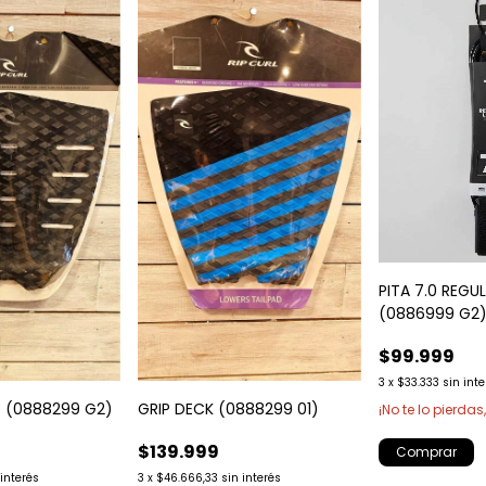
PITA 7.0 REGU
(0886999 G2
$99.999
3
x
$33.333
sin int
D (0888299 G2)
GRIP DECK (0888299 01)
¡No te lo pierdas,
$139.999
 interés
3
x
$46.666,33
sin interés