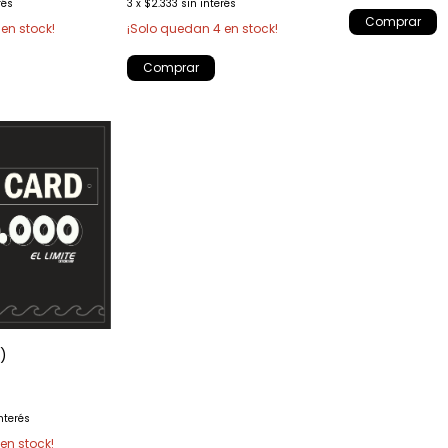
rés
3
x
$2.333
sin interés
en stock!
¡Solo quedan
4
en stock!
1)
interés
en stock!