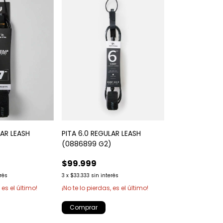
LAR LEASH
PITA 6.0 REGULAR LEASH
)
(0886899 G2)
$99.999
erés
3
x
$33.333
sin interés
 es el último!
¡No te lo pierdas, es el último!