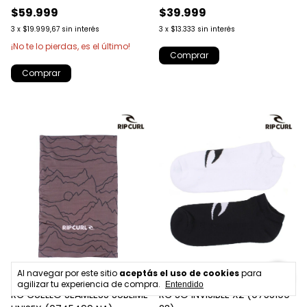
$59.999
$39.999
3
x
$19.999,67
sin interés
3
x
$13.333
sin interés
¡No te lo pierdas, es el último!
Al navegar por este sitio
aceptás el uso de cookies
para
agilizar tu experiencia de compra.
Entendido
RC CUELLO SEAMLESS SUBLIME
RC SO INVISIBLE X2 (0755199