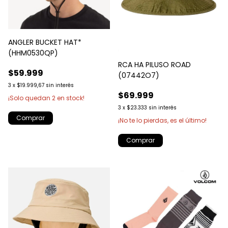
ANGLER BUCKET HAT*
(HHM0530QP)
RCA HA PILUSO ROAD
$59.999
(07442O7)
3
x
$19.999,67
sin interés
$69.999
¡Solo quedan
2
en stock!
3
x
$23.333
sin interés
Comprar
¡No te lo pierdas, es el último!
Comprar