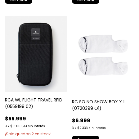
RCA WL FLIGHT TRAVEL RFID
RC SO NO SHOW BOX X 1
(0559199 02)
(0720399 O1)
$55.999
$6.999
3
x
$18.666,33
sin interés
3
x
$2.333
sin interés
¡Solo quedan
2
en stock!