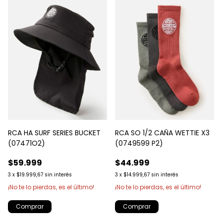
RCA HA SURF SERIES BUCKET
RCA SO 1/2 CAÑA WETTIE X3
(07471O2)
(0749599 P2)
$59.999
$44.999
3
x
$19.999,67
sin interés
3
x
$14.999,67
sin interés
¡No te lo pierdas, es el último!
¡No te lo pierdas, es el último!
Comprar