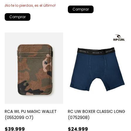
¡No te lo pierdas, es el último!
Comprar
Comprar
RCA WL PU MAGIC WALLET
RC UW BOXER CLASSIC LONG
(0552099 O7)
(0752908)
$39.999
$24.999