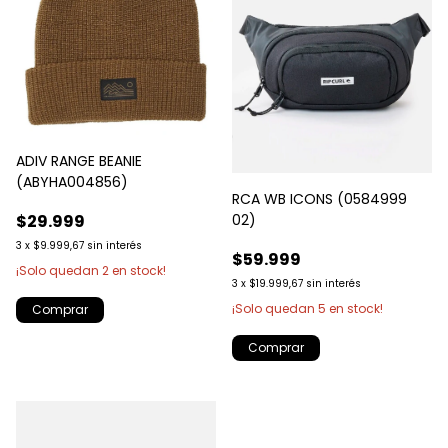
ADIV RANGE BEANIE
(ABYHA004856)
RCA WB ICONS (0584999
02)
$29.999
3
x
$9.999,67
sin interés
$59.999
¡Solo quedan
2
en stock!
3
x
$19.999,67
sin interés
¡Solo quedan
5
en stock!