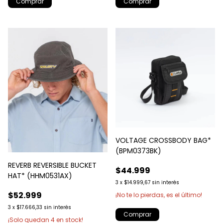
Comprar
Comprar
VOLTAGE CROSSBODY BAG*
(BPM0373BK)
REVERB REVERSIBLE BUCKET
$44.999
HAT* (HHM0531AX)
3
x
$14.999,67
sin interés
$52.999
¡No te lo pierdas, es el último!
3
x
$17.666,33
sin interés
¡Solo quedan
4
en stock!