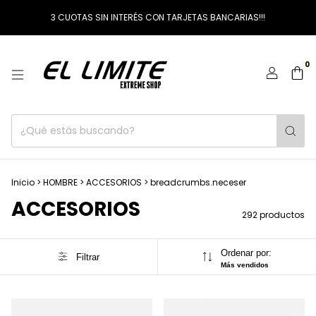
3 CUOTAS SIN INTERÉS CON TARJETAS BANCARIAS!!!
0
Inicio
>
HOMBRE
>
ACCESORIOS
>
breadcrumbs.neceser
ACCESORIOS
292 productos
Ordenar por:
Filtrar
Más vendidos