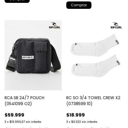
RCA SB 24/7 POUCH
RC SO 3/4 TOWEL CREW X2
(0541099 O2)
(0738599 10)
$59.999
$18.999
3
x
$19.999,67
sin interés
3
x
$6.333
sin interés