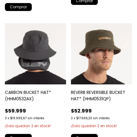
CARBON BUCKET HAT*
REVERB REVERSIBLE BUCKET
(HHM0532AX)
HAT* (HHM0531QP)
$59.999
$52.999
3
x
$19.999,67
sin interés
3
x
$17.666,33
sin interés
¡Solo quedan
2
en stock!
¡Solo quedan
2
en stock!