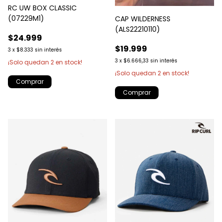
RC UW BOX CLASSIC
(07229M1)
CAP WILDERNESS
(ALS22210110)
$24.999
$19.999
3
x
$8.333
sin interés
3
x
$6.666,33
sin interés
¡Solo quedan
2
en stock!
¡Solo quedan
2
en stock!
Comprar