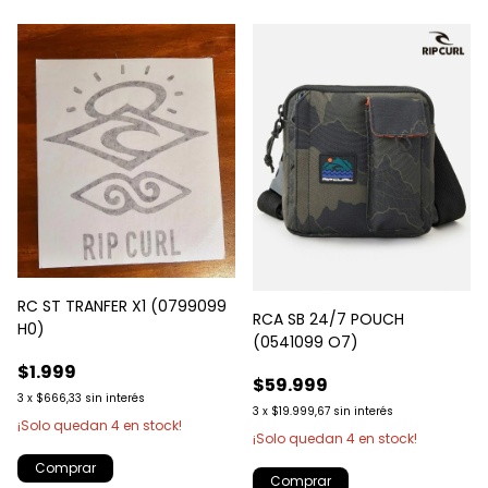
RC ST TRANFER X1 (0799099
RCA SB 24/7 POUCH
H0)
(0541099 O7)
$1.999
$59.999
3
x
$666,33
sin interés
3
x
$19.999,67
sin interés
¡Solo quedan
4
en stock!
¡Solo quedan
4
en stock!