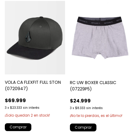
VOLA CA FLEXFIT FULL STON
RC UW BOXER CLASSIC
(0720947)
(07229P5)
$69.999
$24.999
3
x
$23.333
sin interés
3
x
$8.333
sin interés
¡Solo quedan
2
en stock!
¡No te lo pierdas, es el último!
Comprar
Comprar