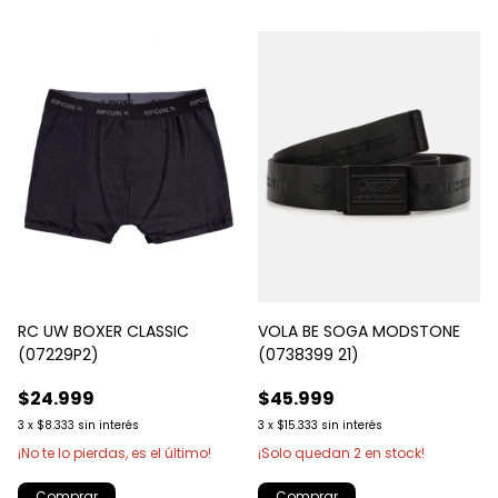
VOLA BE SOGA MODSTONE
RC UW BOXER CLASSIC
(0738399 21)
(07229P2)
$45.999
$24.999
3
x
$15.333
sin interés
3
x
$8.333
sin interés
¡Solo quedan
2
en stock!
¡No te lo pierdas, es el último!
Comprar