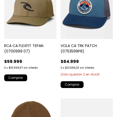
RCA CA FLEXFIT TEPAN
VOLA CA TRK PATCH
(0700999 07)
(0753599P8)
$59.999
$64.999
3
x
$19.999,67
sin interés
3
x
$21.666,33
sin interés
¡Solo quedan
2
en stock!