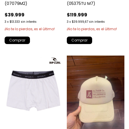
(07079M2)
(05375TU M7)
$39.999
$119.999
3
x
$13.333
sin interés
3
x
$39.999,67
sin interés
¡No te lo pierdas, es el último!
¡No te lo pierdas, es el último!
Comprar