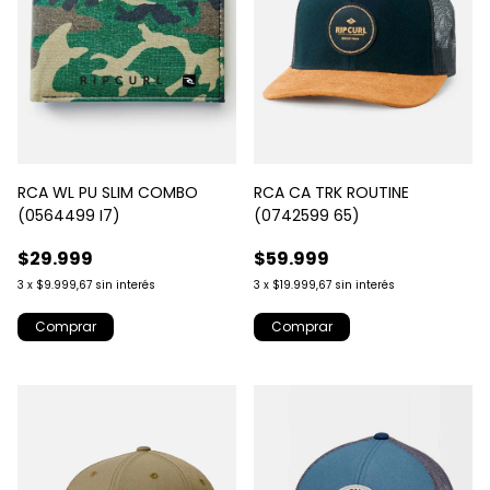
RCA WL PU SLIM COMBO
RCA CA TRK ROUTINE
(0564499 I7)
(0742599 65)
$29.999
$59.999
3
x
$9.999,67
sin interés
3
x
$19.999,67
sin interés