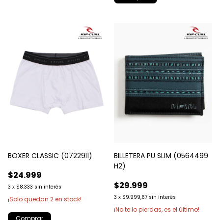
BOXER CLASSIC (07229I1)
BILLETERA PU SLIM (0564499
H2)
$24.999
$29.999
3
x
$8.333
sin interés
3
x
$9.999,67
sin interés
¡Solo quedan
2
en stock!
¡No te lo pierdas, es el último!
Comprar