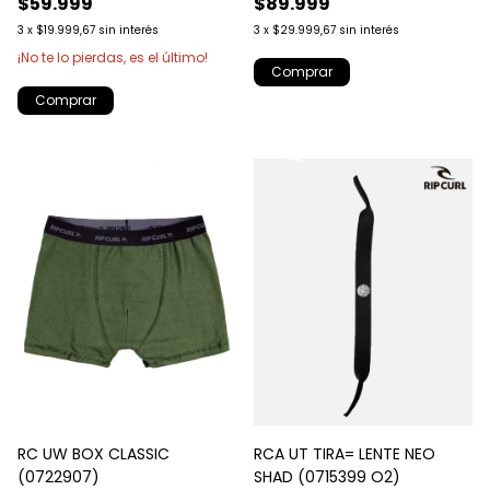
$59.999
$89.999
3
x
$19.999,67
sin interés
3
x
$29.999,67
sin interés
¡No te lo pierdas, es el último!
RC UW BOX CLASSIC
RCA UT TIRA= LENTE NEO
(0722907)
SHAD (0715399 O2)