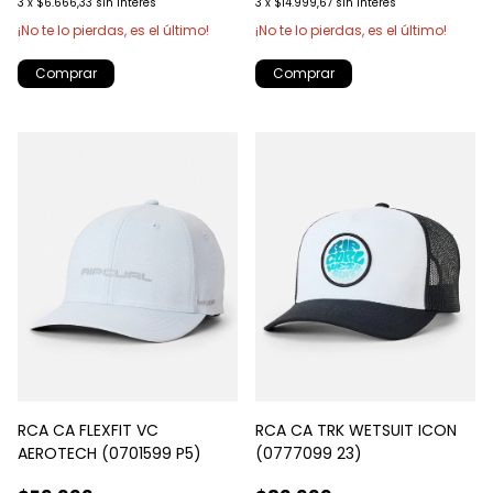
3
x
$6.666,33
sin interés
3
x
$14.999,67
sin interés
¡No te lo pierdas, es el último!
¡No te lo pierdas, es el último!
Comprar
RCA CA FLEXFIT VC
RCA CA TRK WETSUIT ICON
AEROTECH (0701599 P5)
(0777099 23)