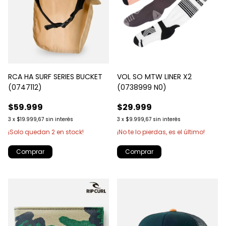
RCA HA SURF SERIES BUCKET
VOL SO MTW LINER X2
(0747112)
(0738999 N0)
$59.999
$29.999
3
x
$19.999,67
sin interés
3
x
$9.999,67
sin interés
¡Solo quedan
2
en stock!
¡No te lo pierdas, es el último!
Comprar