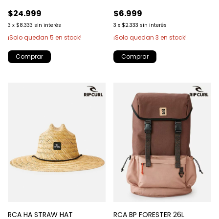
$24.999
$6.999
3
x
$8.333
sin interés
3
x
$2.333
sin interés
¡Solo quedan
5
en stock!
¡Solo quedan
3
en stock!
Comprar
RCA HA STRAW HAT
RCA BP FORESTER 26L