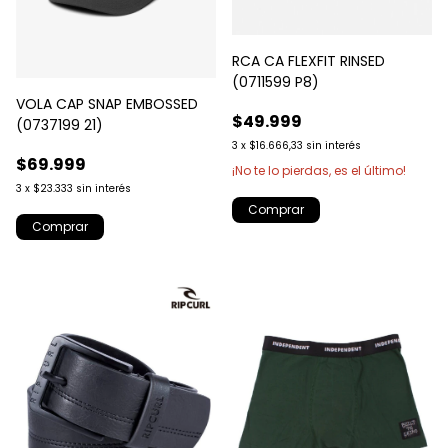
RCA CA FLEXFIT RINSED
(0711599 P8)
VOLA CAP SNAP EMBOSSED
$49.999
(0737199 21)
3
x
$16.666,33
sin interés
$69.999
¡No te lo pierdas, es el último!
3
x
$23.333
sin interés