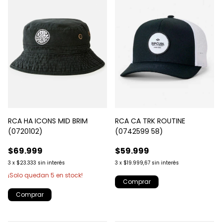
RCA HA ICONS MID BRIM
RCA CA TRK ROUTINE
(0720102)
(0742599 58)
$69.999
$59.999
3
x
$23.333
sin interés
3
x
$19.999,67
sin interés
¡Solo quedan
5
en stock!
Comprar