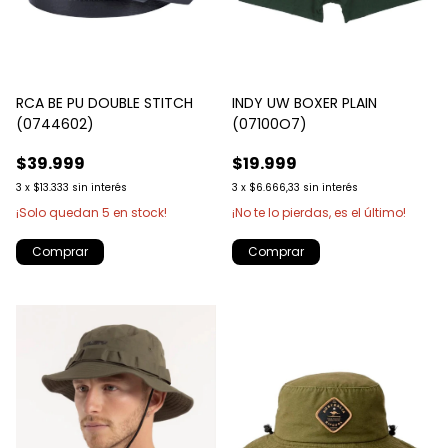
RCA BE PU DOUBLE STITCH
INDY UW BOXER PLAIN
(0744602)
(07100O7)
$39.999
$19.999
3
x
$13.333
sin interés
3
x
$6.666,33
sin interés
¡Solo quedan
5
en stock!
¡No te lo pierdas, es el último!
Comprar
Comprar