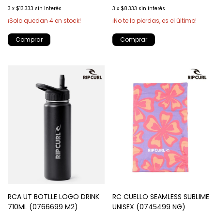
3
x
$13.333
sin interés
3
x
$8.333
sin interés
¡Solo quedan
4
en stock!
¡No te lo pierdas, es el último!
Comprar
RCA UT BOTLLE LOGO DRINK
RC CUELLO SEAMLESS SUBLIME
710ML (0766699 M2)
UNISEX (0745499 NG)