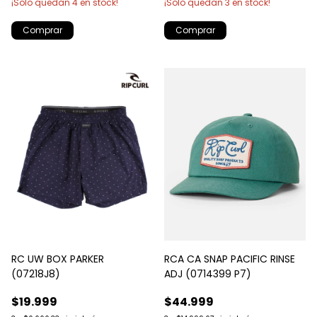
¡Solo quedan
4
en stock!
¡Solo quedan
3
en stock!
RC UW BOX PARKER
RCA CA SNAP PACIFIC RINSE
(07218J8)
ADJ (0714399 P7)
$19.999
$44.999