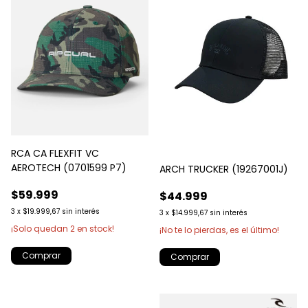
RCA CA FLEXFIT VC
AEROTECH (0701599 P7)
ARCH TRUCKER (19267001J)
$59.999
$44.999
3
x
$19.999,67
sin interés
3
x
$14.999,67
sin interés
¡Solo quedan
2
en stock!
¡No te lo pierdas, es el último!