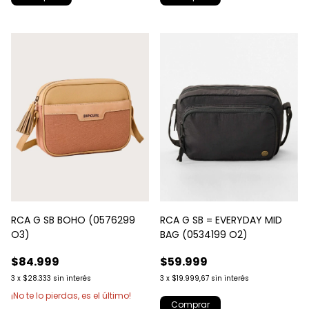
RCA G SB BOHO (0576299
RCA G SB = EVERYDAY MID
O3)
BAG (0534199 O2)
$84.999
$59.999
3
x
$28.333
sin interés
3
x
$19.999,67
sin interés
¡No te lo pierdas, es el último!