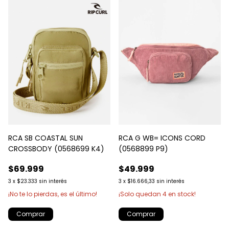
RCA SB COASTAL SUN
RCA G WB= ICONS CORD
CROSSBODY (0568699 K4)
(0568899 P9)
$69.999
$49.999
3
x
$23.333
sin interés
3
x
$16.666,33
sin interés
¡No te lo pierdas, es el último!
¡Solo quedan
4
en stock!