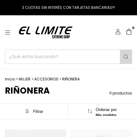
3 CUOTAS SIN INTERÉS CON TARJETAS BANCARIAS!!!
0
Inicio
>
MUJER
>
ACCESORIOS
>
RIÑONERA
RIÑONERA
11 productos
Ordenar por:
Filtrar
Más vendidos