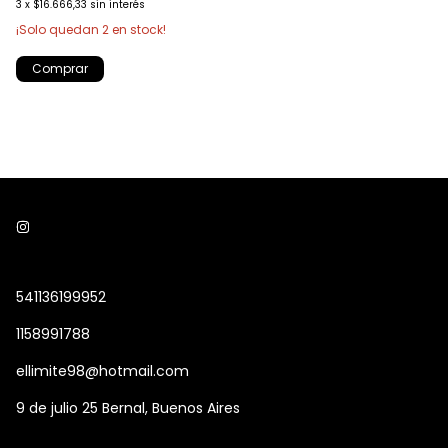
3
x
$16.666,33
sin interés
¡Solo quedan
2
en stock!
541136199952
1158991788
ellimite98@hotmail.com
9 de julio 25 Bernal, Buenos Aires