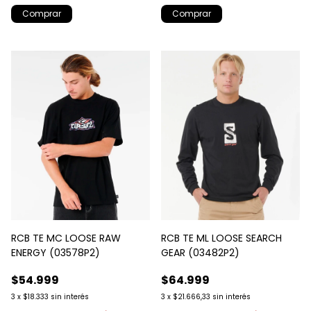
Comprar
Comprar
RCB TE MC LOOSE RAW
RCB TE ML LOOSE SEARCH
ENERGY (03578P2)
GEAR (03482P2)
$54.999
$64.999
3
x
$18.333
sin interés
3
x
$21.666,33
sin interés