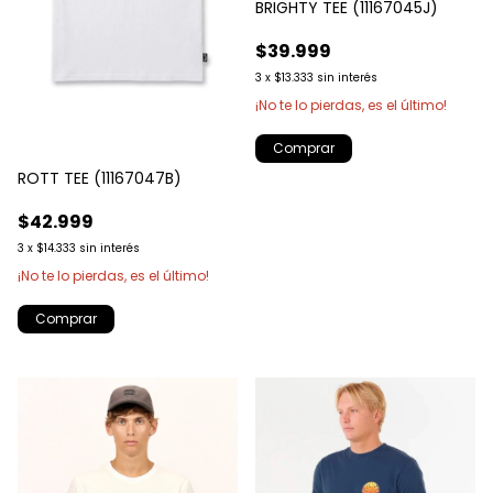
BRIGHTY TEE (11167045J)
$39.999
3
x
$13.333
sin interés
¡No te lo pierdas, es el último!
Comprar
ROTT TEE (11167047B)
$42.999
3
x
$14.333
sin interés
¡No te lo pierdas, es el último!
Comprar