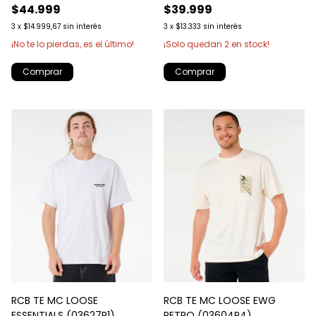
$44.999
$39.999
3
x
$14.999,67
sin interés
3
x
$13.333
sin interés
¡No te lo pierdas, es el último!
¡Solo quedan
2
en stock!
Comprar
Comprar
RCB TE MC LOOSE
RCB TE MC LOOSE EWG
ESSENTIALS (03627P1)
PETRO (03604P4)