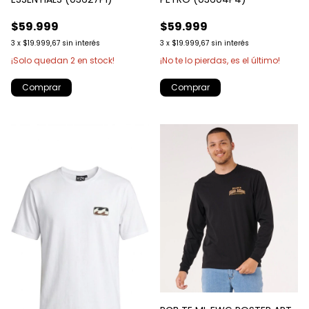
$59.999
$59.999
3
x
$19.999,67
sin interés
3
x
$19.999,67
sin interés
¡Solo quedan
2
en stock!
¡No te lo pierdas, es el último!
Comprar
Comprar