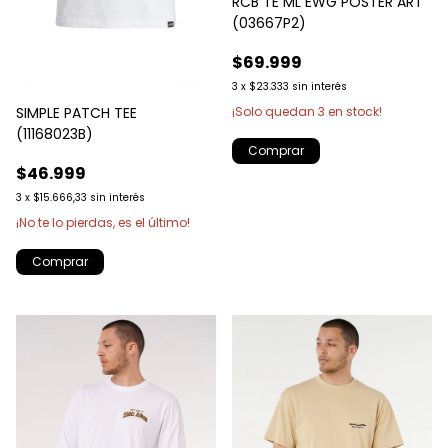
RCB TE ML EWG POSTER ART
(03667P2)
$69.999
3
x
$23.333
sin interés
¡Solo quedan
3
en stock!
SIMPLE PATCH TEE
(11168023B)
Comprar
$46.999
3
x
$15.666,33
sin interés
¡No te lo pierdas, es el último!
Comprar