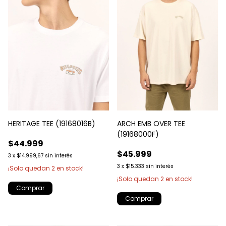
HERITAGE TEE (19168016B)
ARCH EMB OVER TEE
(19168000F)
$44.999
$45.999
3
x
$14.999,67
sin interés
3
x
$15.333
sin interés
¡Solo quedan
2
en stock!
¡Solo quedan
2
en stock!
Comprar
Comprar