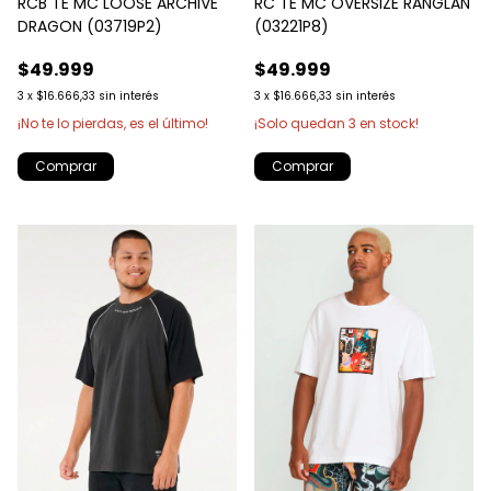
RCB TE MC LOOSE ARCHIVE
RC TE MC OVERSIZE RANGLAN
DRAGON (03719P2)
(03221P8)
$49.999
$49.999
3
x
$16.666,33
sin interés
3
x
$16.666,33
sin interés
¡No te lo pierdas, es el último!
¡Solo quedan
3
en stock!
Comprar
Comprar