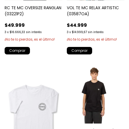
RC TE MC OVERSIZE RANGLAN
VOL TE MC RELAX ARTISTIC
(03221P2)
(03587OA)
$49.999
$44.999
3
x
$16.666,33
sin interés
3
x
$14.999,67
sin interés
¡No te lo pierdas, es el último!
¡No te lo pierdas, es el último!
Comprar
Comprar