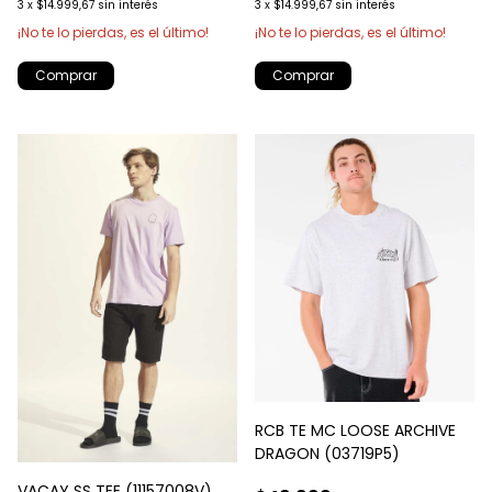
3
x
$14.999,67
sin interés
3
x
$14.999,67
sin interés
¡No te lo pierdas, es el último!
¡No te lo pierdas, es el último!
Comprar
Comprar
RCB TE MC LOOSE ARCHIVE
DRAGON (03719P5)
VACAY SS TEE (11157008V)