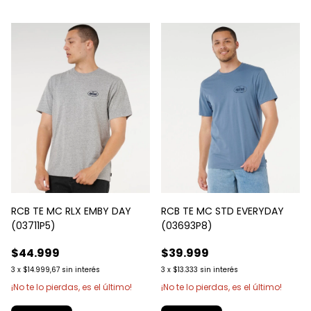
RCB TE MC RLX EMBY DAY
RCB TE MC STD EVERYDAY
(03711P5)
(03693P8)
$44.999
$39.999
3
x
$14.999,67
sin interés
3
x
$13.333
sin interés
¡No te lo pierdas, es el último!
¡No te lo pierdas, es el último!