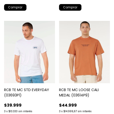
Comprar
Comprar
RCB TE MC STD EVERYDAY
RCB TE MC LOOSE CALI
(03693P1)
MEDAL (03614P9)
$39.999
$44.999
3
x
$13.333
sin interés
3
x
$14.999,67
sin interés