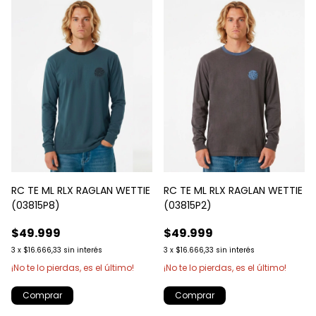
RC TE ML RLX RAGLAN WETTIE
RC TE ML RLX RAGLAN WETTIE
(03815P8)
(03815P2)
$49.999
$49.999
3
x
$16.666,33
sin interés
3
x
$16.666,33
sin interés
¡No te lo pierdas, es el último!
¡No te lo pierdas, es el último!
Comprar
Comprar