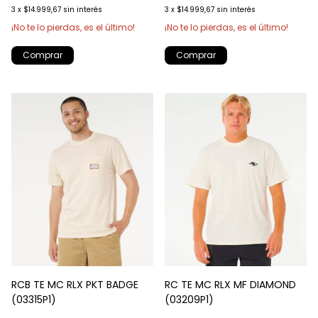
3
x
$14.999,67
sin interés
3
x
$14.999,67
sin interés
¡No te lo pierdas, es el último!
¡No te lo pierdas, es el último!
Comprar
Comprar
RCB TE MC RLX PKT BADGE
RC TE MC RLX MF DIAMOND
(03315P1)
(03209P1)