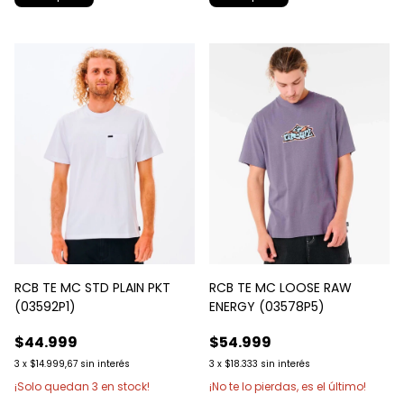
RCB TE MC STD PLAIN PKT
RCB TE MC LOOSE RAW
(03592P1)
ENERGY (03578P5)
$44.999
$54.999
3
x
$14.999,67
sin interés
3
x
$18.333
sin interés
¡Solo quedan
3
en stock!
¡No te lo pierdas, es el último!