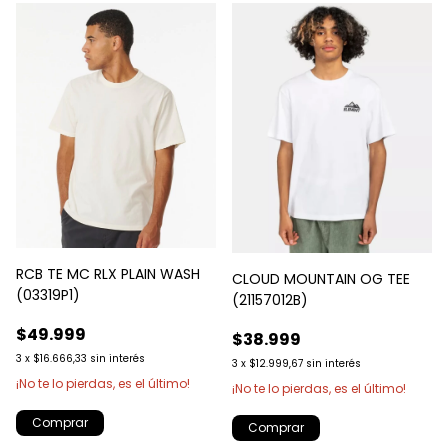
RCB TE MC RLX PLAIN WASH
CLOUD MOUNTAIN OG TEE
(03319P1)
(21157012B)
$49.999
$38.999
3
x
$16.666,33
sin interés
3
x
$12.999,67
sin interés
¡No te lo pierdas, es el último!
¡No te lo pierdas, es el último!
Comprar
Comprar