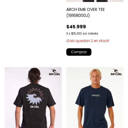
ARCH EMB OVER TEE
(19168000J)
$45.999
3
x
$15.333
sin interés
¡Solo quedan
2
en stock!
Comprar