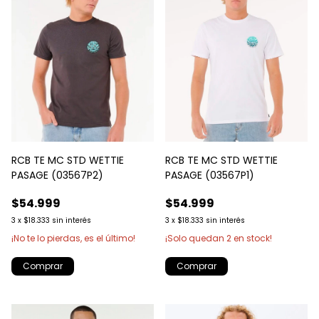
RCB TE MC STD WETTIE
RCB TE MC STD WETTIE
PASAGE (03567P1)
PASAGE (03567P2)
$54.999
$54.999
3
x
$18.333
sin interés
3
x
$18.333
sin interés
¡Solo quedan
2
en stock!
¡No te lo pierdas, es el último!
Comprar
Comprar