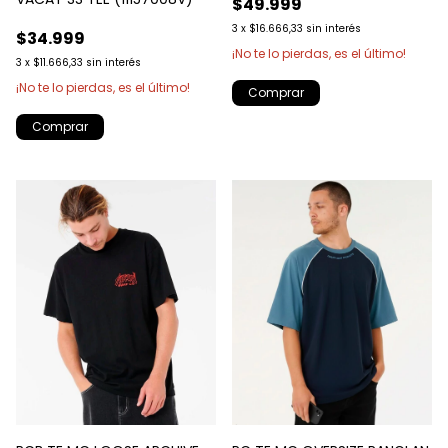
$49.999
3
x
$16.666,33
sin interés
$34.999
¡No te lo pierdas, es el último!
3
x
$11.666,33
sin interés
¡No te lo pierdas, es el último!
Comprar
Comprar