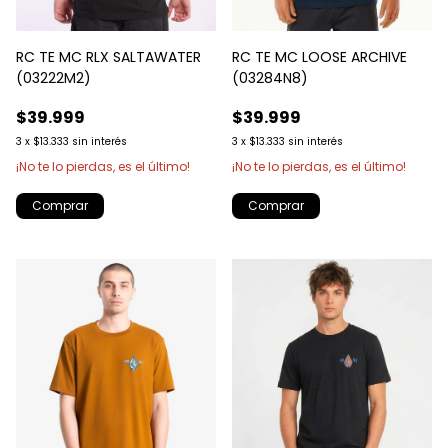
RC TE MC RLX SALTAWATER
RC TE MC LOOSE ARCHIVE
(03222M2)
(03284N8)
$39.999
$39.999
3
x
$13.333
sin interés
3
x
$13.333
sin interés
¡No te lo pierdas, es el último!
¡No te lo pierdas, es el último!
Comprar
Comprar