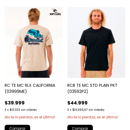
RC TE MC RLX CALIFORNIA
RCB TE MC STD PLAIN PKT
(03999ME)
(03592P2)
$39.999
$44.999
3
x
$13.333
sin interés
3
x
$14.999,67
sin interés
¡No te lo pierdas, es el último!
¡No te lo pierdas, es el último!
Comprar
Comprar