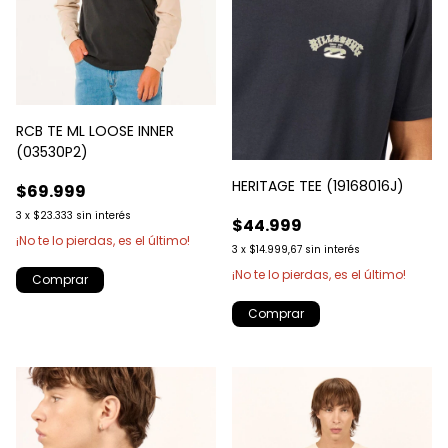
RCB TE ML LOOSE INNER
(03530P2)
HERITAGE TEE (19168016J)
$69.999
3
x
$23.333
sin interés
$44.999
¡No te lo pierdas, es el último!
3
x
$14.999,67
sin interés
¡No te lo pierdas, es el último!
Comprar
Comprar