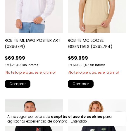
RCB TE ML EWG POSTER ART
RCB TE MC LOOSE
(03667P1)
ESSENTIALS (03627P4)
$69.999
$59.999
3
x
$23.333
sin interés
3
x
$19.999,67
sin interés
¡No te lo pierdas, es el último!
¡No te lo pierdas, es el último!
Comprar
Comprar
Al navegar por este sitio
aceptás el uso de cookies
para
agilizar tu experiencia de compra.
Entendido