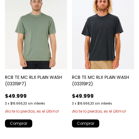
RCB TE MC RLX PLAIN WASH
RCB TE MC RLX PLAIN WASH
(03319P7)
(03319P2)
$49.999
$49.999
3
x
$16.666,33
sin interés
3
x
$16.666,33
sin interés
¡No te lo pierdas, es el último!
¡No te lo pierdas, es el último!
Comprar
Comprar