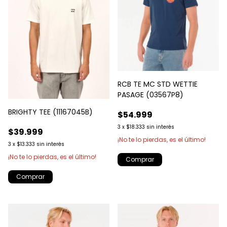
RCB TE MC STD WETTIE
PASAGE (03567P8)
BRIGHTY TEE (11167045B)
$54.999
3
x
$18.333
sin interés
$39.999
¡No te lo pierdas, es el último!
3
x
$13.333
sin interés
¡No te lo pierdas, es el último!
Comprar
Comprar