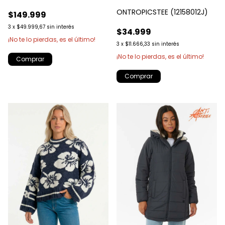
ONTROPICSTEE (12158012J)
$149.999
3
x
$49.999,67
sin interés
$34.999
¡No te lo pierdas, es el último!
3
x
$11.666,33
sin interés
¡No te lo pierdas, es el último!
Comprar
Comprar