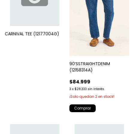
CARNIVAL TEE (12177004G)
90’SSTRAIGHTDENIM
(12158314A)
$84.999
3
x
$28.333
sin interés
¡Solo quedan
2
en stock!
Comprar