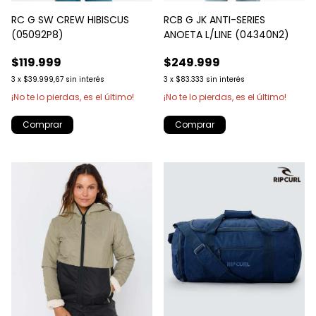
RC G SW CREW HIBISCUS
RCB G JK ANTI-SERIES
(05092P8)
ANOETA L/LINE (04340N2)
$119.999
$249.999
3
x
$39.999,67
sin interés
3
x
$83.333
sin interés
¡No te lo pierdas, es el último!
¡No te lo pierdas, es el último!
Comprar
Comprar