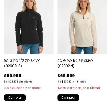
RC G PO 1/2 ZIP SKIVY
RC G PO 1/2 ZIP SKIVY
(02902P2)
(02902P1)
$69.999
$69.999
3
x
$23.333
sin interés
3
x
$23.333
sin interés
¡Solo quedan
2
en stock!
¡No te lo pierdas, es el último!
Comprar
Comprar