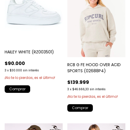
HAILEY WHITE (RZ003501)
$90.000
RCB G FE HOOD OVER ACID
SPORTS (02688P4)
3
x
$30.000
sin interés
¡No te lo pierdas, es el último!
$139.999
Comprar
3
x
$46.666,33
sin interés
¡No te lo pierdas, es el último!
Comprar