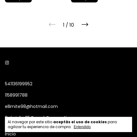
1
/
10
541136199952
1158991788
ellimite98@hotmail.com
9 de julio 25 Bernal, Buenos Aires
Al navegar por este sitio
aceptás el uso de cookies
para
agilizar tu experiencia de compra.
Entendido
Inicio