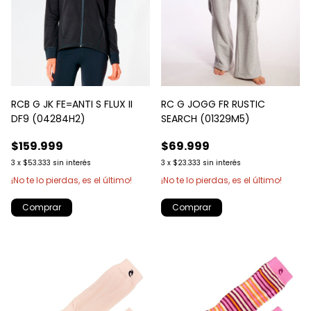
RCB G JK FE=ANTI S FLUX II
RC G JOGG FR RUSTIC
DF9 (04284H2)
SEARCH (01329M5)
$159.999
$69.999
3
x
$53.333
sin interés
3
x
$23.333
sin interés
¡No te lo pierdas, es el último!
¡No te lo pierdas, es el último!
Comprar
Comprar