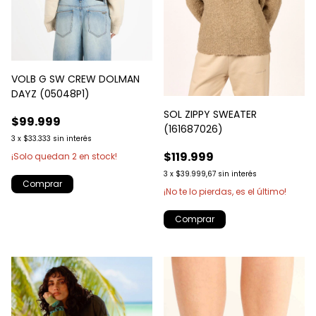
VOLB G SW CREW DOLMAN
DAYZ (05048P1)
SOL ZIPPY SWEATER
$99.999
(161687026)
3
x
$33.333
sin interés
$119.999
¡Solo quedan
2
en stock!
3
x
$39.999,67
sin interés
Comprar
¡No te lo pierdas, es el último!
Comprar