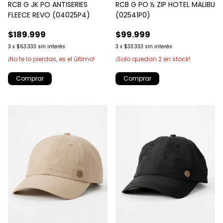
RCB G PO ½ ZIP HOTEL MALIBU
RCB G JK PO ANTISERIES
(02541P0)
FLEECE REVO (04025P4)
$99.999
$189.999
3
x
$33.333
sin interés
3
x
$63.333
sin interés
¡Solo quedan
2
en stock!
¡No te lo pierdas, es el último!
Comprar
Comprar