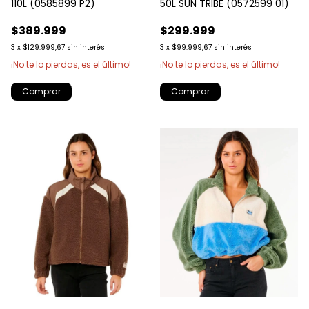
110L (0585899 P2)
50L SUN TRIBE (0572599 01)
$389.999
$299.999
3
x
$129.999,67
sin interés
3
x
$99.999,67
sin interés
¡No te lo pierdas, es el último!
¡No te lo pierdas, es el último!