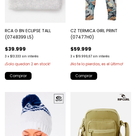
RCA G BN ECLIPSE TALL
CZ TERMICA GIRL PRINT
(0748399 L5)
(07477H0)
$39.999
$59.999
3
x
$13.333
sin interés
3
x
$19.999,67
sin interés
¡Solo quedan
2
en stock!
¡No te lo pierdas, es el último!
Comprar