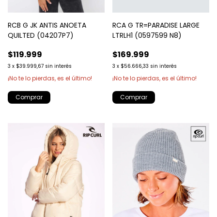
RCB G JK ANTIS ANOETA
RCA G TR=PARADISE LARGE
QUILTED (04207P7)
LTRLH1 (0597599 N8)
$119.999
$169.999
3
x
$39.999,67
sin interés
3
x
$56.666,33
sin interés
¡No te lo pierdas, es el último!
¡No te lo pierdas, es el último!
Comprar