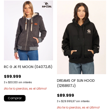
RC G JK FE MOON (04072J5)
$99.999
DREAMS OF SUN HOOD
3
x
$33.333
sin interés
(12168617J)
¡No te lo pierdas, es el último!
$89.999
Comprar
3
x
$29.999,67
sin interés
¡No te lo pierdas, es el último!