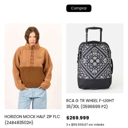
Comprar
RCA G TR WHEEL F-LIGHT
35/30L (0596699 P2)
HORIZON MOCK HALF ZIP FLC
$269.999
(24B483502H)
3
x
$89.999,67
sin interés