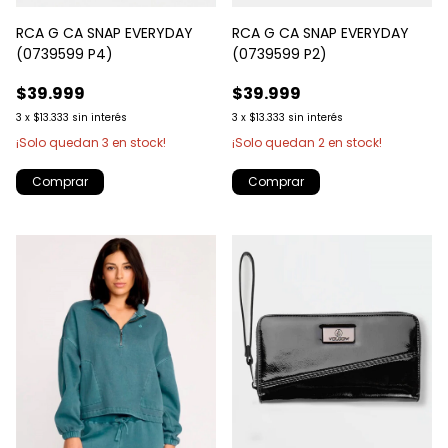
RCA G CA SNAP EVERYDAY
RCA G CA SNAP EVERYDAY
(0739599 P4)
(0739599 P2)
$39.999
$39.999
3
x
$13.333
sin interés
3
x
$13.333
sin interés
¡Solo quedan
3
en stock!
¡Solo quedan
2
en stock!