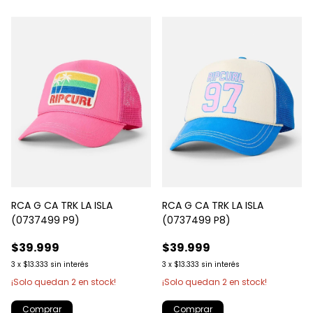
RCA G CA TRK LA ISLA
RCA G CA TRK LA ISLA
(0737499 P9)
(0737499 P8)
$39.999
$39.999
3
x
$13.333
sin interés
3
x
$13.333
sin interés
¡Solo quedan
2
en stock!
¡Solo quedan
2
en stock!