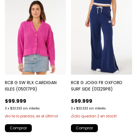
RCB G SW RLX CARDIGAN
RCB G JOGG FR OXFORD
ISLES (05017P9)
SURF SIDE (01329P8)
$99.999
$99.999
3
x
$33.333
sin interés
3
x
$33.333
sin interés
¡No te lo pierdas, es el último!
¡Solo quedan
2
en stock!
Comprar
Comprar