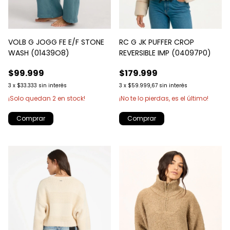
VOLB G JOGG FE E/F STONE
RC G JK PUFFER CROP
WASH (01439O8)
REVERSIBLE IMP (04097P0)
$99.999
$179.999
3
x
$33.333
sin interés
3
x
$59.999,67
sin interés
¡Solo quedan
2
en stock!
¡No te lo pierdas, es el último!
Comprar
Comprar