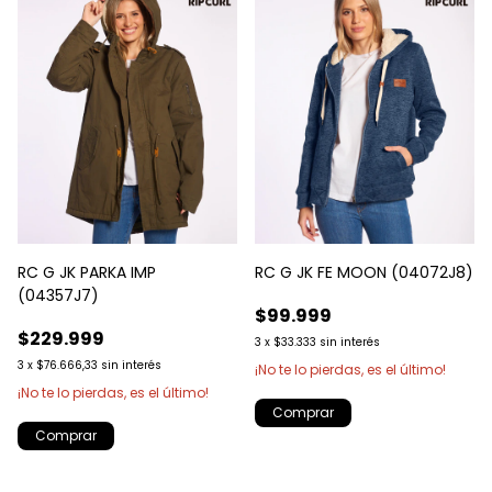
RC G JK PARKA IMP
RC G JK FE MOON (04072J8)
(04357J7)
$99.999
$229.999
3
x
$33.333
sin interés
3
x
$76.666,33
sin interés
¡No te lo pierdas, es el último!
¡No te lo pierdas, es el último!
Comprar
Comprar