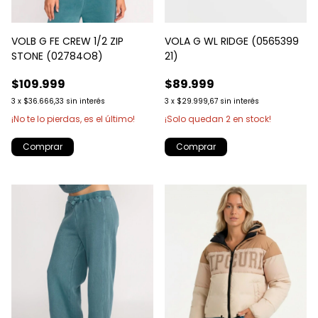
VOLB G FE CREW 1/2 ZIP
VOLA G WL RIDGE (0565399
STONE (02784O8)
21)
$109.999
$89.999
3
x
$36.666,33
sin interés
3
x
$29.999,67
sin interés
¡No te lo pierdas, es el último!
¡Solo quedan
2
en stock!
Comprar