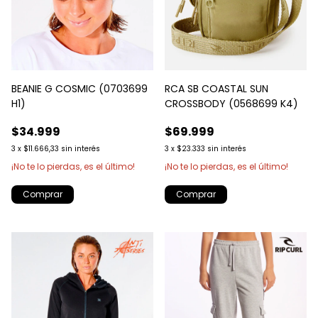
BEANIE G COSMIC (0703699
RCA SB COASTAL SUN
H1)
CROSSBODY (0568699 K4)
$34.999
$69.999
3
x
$11.666,33
sin interés
3
x
$23.333
sin interés
¡No te lo pierdas, es el último!
¡No te lo pierdas, es el último!