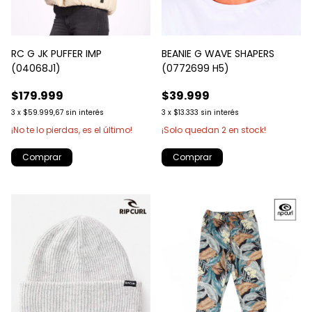
RC G JK PUFFER IMP
BEANIE G WAVE SHAPERS
(04068J1)
(0772699 H5)
$179.999
$39.999
3
x
$59.999,67
sin interés
3
x
$13.333
sin interés
¡No te lo pierdas, es el último!
¡Solo quedan
2
en stock!
Comprar