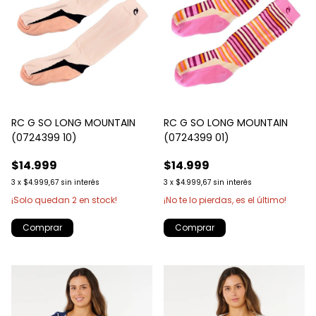
RC G SO LONG MOUNTAIN
RC G SO LONG MOUNTAIN
(0724399 10)
(0724399 01)
$14.999
$14.999
3
x
$4.999,67
sin interés
3
x
$4.999,67
sin interés
¡Solo quedan
2
en stock!
¡No te lo pierdas, es el último!