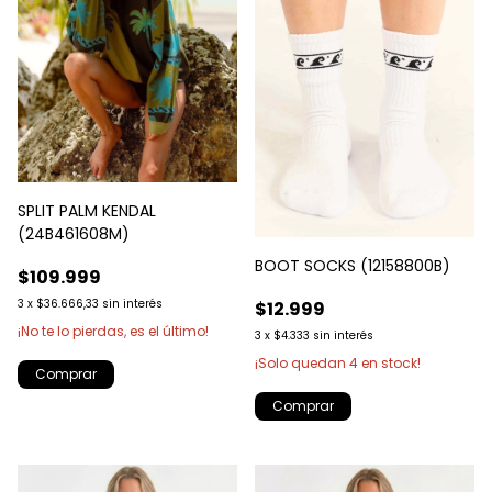
SPLIT PALM KENDAL
(24B461608M)
BOOT SOCKS (12158800B)
$109.999
3
x
$36.666,33
sin interés
$12.999
¡No te lo pierdas, es el último!
3
x
$4.333
sin interés
¡Solo quedan
4
en stock!
Comprar